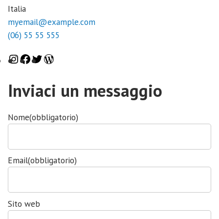
Italia
myemail@example.com
(06) 55 55 555
I
F
T
W
n
a
w
o
Inviaci un messaggio
s
c
i
r
t
e
t
d
Nome
(obbligatorio)
a
b
t
P
g
o
e
r
Email
(obbligatorio)
r
o
r
e
a
k
s
Sito web
m
s