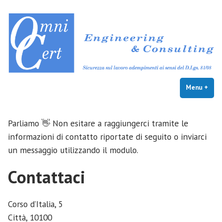
Omnicert
Skip
to
content
Menu
+
exp
coll
Parliamo 👋 Non esitare a raggiungerci tramite le
informazioni di contatto riportate di seguito o inviarci
un messaggio utilizzando il modulo.
Contattaci
Corso d’Italia, 5
Città
,
10100